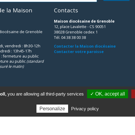
e la Maison
Contacts
Maison diocésaine de Grenoble
12, place Lavalette - CS 90051
 diocésaine de Grenoble
38028 Grenoble cedex 1
Tél. 04 38 38 00 38
udi, vendredi : 8h30-12h
Contacter la Maison diocésaine
ndredi : 13h45-17h
Contacter votre paroisse
 : fermeture au public
eture au public
(standard
suré le matin)
oll,
you are allowing all third-party services
✓ OK, accept all
Personalize
Privacy policy