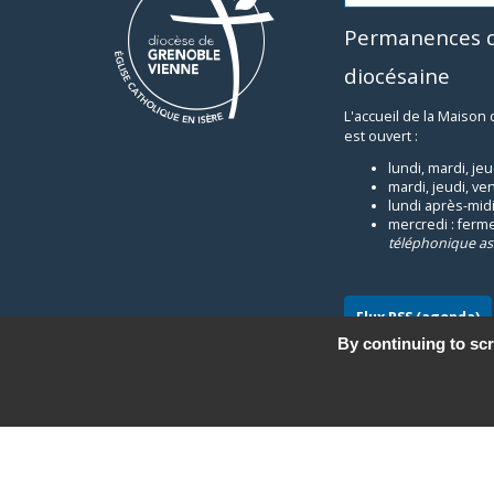
Permanences d
diocésaine
L'accueil de la Maison
est ouvert :
lundi, mardi, je
mardi, jeudi, ve
lundi après-midi
mercredi : ferm
téléphonique as
Flux RSS (agenda)
By continuing to scr