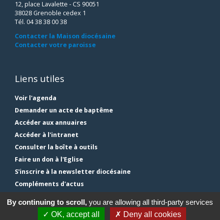
12, place Lavalette - CS 90051
38028 Grenoble cedex 1
Tél. 04 38 38 00 38
Contacter la Maison diocésaine
Contacter votre paroisse
Liens utiles
Voir l'agenda
Demander un acte de baptême
Accéder aux annuaires
Accéder à l'intranet
Consulter la boîte à outils
Faire un don à l'Eglise
S'inscrire à la newsletter diocésaine
Compléments d'actus
Plan du site
By continuing to scroll,
you are allowing all third-party services
Mentions légales
✓ OK, accept all
✗ Deny all cookies