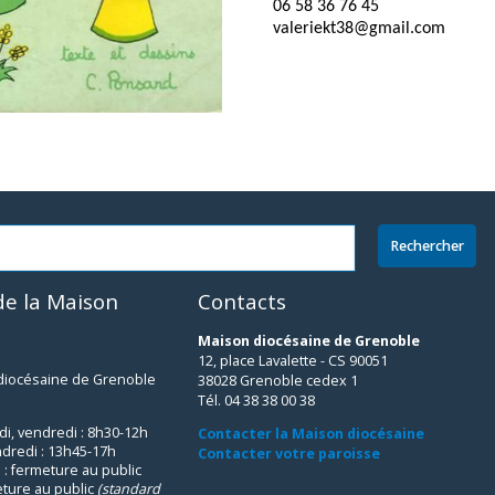
06 58 36 76 45
valeriekt38@gmail.com
e la Maison
Contacts
Maison diocésaine de Grenoble
12, place Lavalette - CS 90051
 diocésaine de Grenoble
38028 Grenoble cedex 1
Tél. 04 38 38 00 38
udi, vendredi : 8h30-12h
Contacter la Maison diocésaine
ndredi : 13h45-17h
Contacter votre paroisse
 : fermeture au public
eture au public
(standard