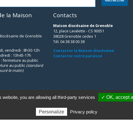
e la Maison
Contacts
Maison diocésaine de Grenoble
12, place Lavalette - CS 90051
 diocésaine de Grenoble
38028 Grenoble cedex 1
Tél. 04 38 38 00 38
udi, vendredi : 8h30-12h
Contacter la Maison diocésaine
ndredi : 13h45-17h
Contacter votre paroisse
 : fermeture au public
eture au public
(standard
suré le matin)
s website, you are allowing all third-party services
✓ OK, accept a
Personalize
Privacy policy