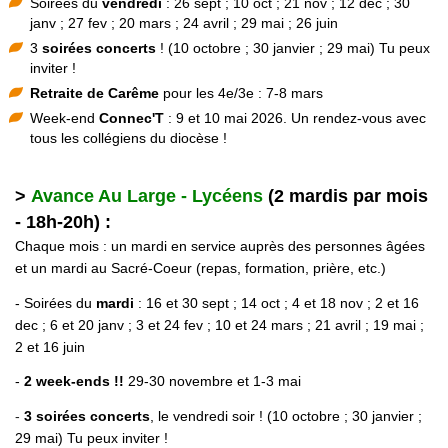
Soirées du
vendredi
: 26 sept ; 10 oct ; 21 nov ; 12 dec ; 30
janv ; 27 fev ; 20 mars ; 24 avril ; 29 mai ; 26 juin
3
soirées
concerts
! (10 octobre ; 30 janvier ; 29 mai) Tu peux
inviter !
Retraite de Carême
po
ur les 4e/3e : 7-8 mars
Week-end
Connec'T
: 9 et 10 mai
2026. Un rendez-vous avec
tous les collégiens du diocèse !
>
Avance Au Large - Lycéens
(2 mardis par mois
- 18h-20h) :
C
haque mois : un mardi en service auprès des personnes âgées
et un mardi au Sacré-Coeur (repas, formation, prière, etc.)
- Soirées du
mardi
: 16 et 30 sept ; 14 oct ; 4 et 18 nov ; 2 et 16
dec ; 6 et 20 janv ; 3 et 24 fev ; 10 et 24 mars ; 21 avril ; 19 mai ;
2 et 16 juin
-
2 w
eek-ends
!!
29-30 novembre et 1-3 mai
-
3
soirées concerts
, le vendredi soir ! (10 octobre ; 30 janvier ;
29 mai) Tu peux inviter !