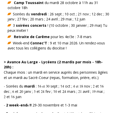
Camp Toussaint
du mardi 28 octobre à 11h au 31
octobre 18h
Soirées du
vendredi
: 26 sept ; 10 oct ; 21 nov ; 12 dec ; 30
janv ; 27 fev ; 20 mars ; 24 avril ; 29 mai ; 12 juin
3
soirées
concerts
! (10 octobre ; 30 janvier ; 29 mai) Tu
peux inviter !
Retraite de Carême
pour les 4e/3e : 7-8 mars
Week-end
Connec'T
: 9 et 10 mai 2026. Un rendez-vous
avec tous les collégiens du diocèse !
> Avance Au Large - Lycéens (2 mardis par mois - 18h-
20h) :
Chaque mois : un mardi en service auprès des personnes âgées
et un mardi au Sacré-Coeur (repas, formation, prière, etc.)
- Soirées du
mardi
: 1
6 et 30
sept ; 1
4
oct ;
4 et 18
nov ;
2
et 1
6
dec ;
6
et 2
0
janv ;
3
et
24
fev ; 1
0
et 2
4
mars ;
21
avril ;
19
mai ;
2
et 1
6
juin
s
-
2 w
eek-end
!!
29-30 novembre et 1-3 mai