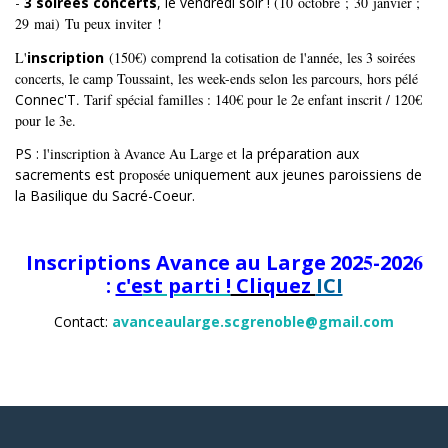
-
3
soirées concerts
, le vendredi soir !
(1
0
octobre ;
3
0
janvier ;
2
9
mai) Tu peux inviter
!
L'
inscription
(1
5
0€) comprend la cotisation de l'année, les 3 soirées
concerts, le camp Toussaint, les week-ends selon les parcours, hors pélé
Connec'T
. Tarif spécial familles : 140€ pour le 2e enfant inscrit / 120€
pour le 3e.
PS :
l'inscription à Avance Au Large et
la préparation aux
sacrements est p
roposée
uniquement aux jeunes paroissiens de
la Basilique du Sacré-Coeur.
5
6
Inscriptions Avance au Large
202
-202
:
c'e
st parti !
Cliquez
ICI
Contact:
avanceaularge.scgrenoble@gmail.com