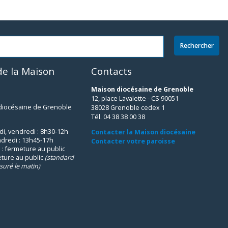
e la Maison
Contacts
Maison diocésaine de Grenoble
12, place Lavalette - CS 90051
 diocésaine de Grenoble
38028 Grenoble cedex 1
Tél. 04 38 38 00 38
udi, vendredi : 8h30-12h
Contacter la Maison diocésaine
ndredi : 13h45-17h
Contacter votre paroisse
 : fermeture au public
eture au public
(standard
suré le matin)