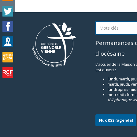
Permanences d
diocésaine
L'accueil de la Maison
est ouvert :
lundi, mardi, je
mardi, jeudi, ve
lundi après-midi
mercredi : ferm
téléphonique as
Flux RSS (agenda)