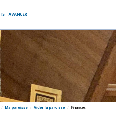
NTS
AVANCER
Ma paroisse
Aider la paroisse
Finances