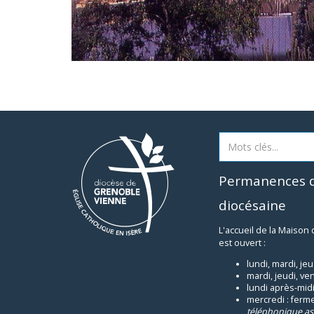
Permanences d
diocésaine
L'accueil de la Maison
est ouvert :
lundi, mardi, je
mardi, jeudi, ve
lundi après-midi
mercredi : ferm
téléphonique as