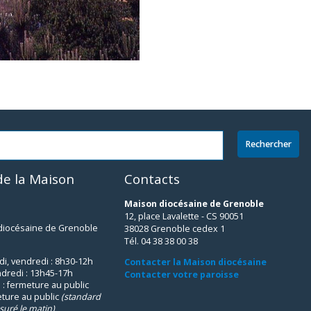
e la Maison
Contacts
Maison diocésaine de Grenoble
12, place Lavalette - CS 90051
 diocésaine de Grenoble
38028 Grenoble cedex 1
Tél. 04 38 38 00 38
udi, vendredi : 8h30-12h
Contacter la Maison diocésaine
ndredi : 13h45-17h
Contacter votre paroisse
 : fermeture au public
eture au public
(standard
suré le matin)