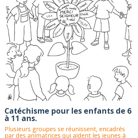
Catéchisme pour les enfants de 6
à 11 ans.
Plusieurs groupes se réunissent, encadrés
par des animatrices qui aident les jeunes à