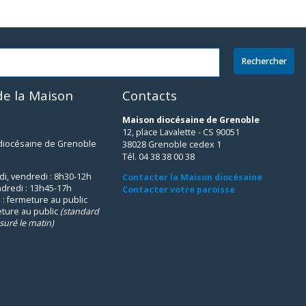
e la Maison
Contacts
Maison diocésaine de Grenoble
12, place Lavalette - CS 90051
 diocésaine de Grenoble
38028 Grenoble cedex 1
Tél. 04 38 38 00 38
udi, vendredi : 8h30-12h
Contacter la Maison diocésaine
ndredi : 13h45-17h
Contacter votre paroisse
 : fermeture au public
eture au public
(standard
suré le matin)