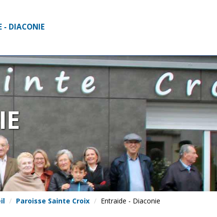
 - DIACONIE
IE
il
Paroisse Sainte Croix
Entraide - Diaconie