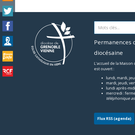
Permanences d
diocésaine
L'accueil de la Maison
est ouvert :
lundi, mardi, je
mardi, jeudi, ve
lundi après-midi
mercredi : ferm
téléphonique as
Flux RSS (agenda)