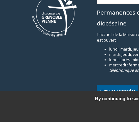
Permanences d
diocésaine
L'accueil de la Maison
est ouvert :
lundi, mardi, je
mardi, jeudi, ve
lundi après-midi
mercredi : ferm
téléphonique as
Flux RSS (agenda)
By continuing to scr