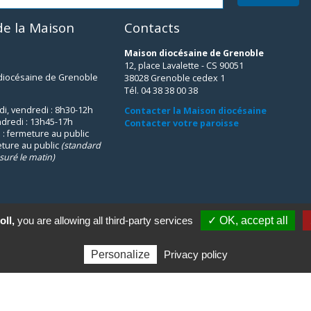
e la Maison
Contacts
Maison diocésaine de Grenoble
12, place Lavalette - CS 90051
 diocésaine de Grenoble
38028 Grenoble cedex 1
Tél. 04 38 38 00 38
udi, vendredi : 8h30-12h
Contacter la Maison diocésaine
ndredi : 13h45-17h
Contacter votre paroisse
 : fermeture au public
eture au public
(standard
suré le matin)
oll,
you are allowing all third-party services
✓ OK, accept all
Personalize
Privacy policy