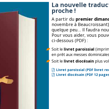
La nouvelle traduc
proche !
A partir du
premier dimanc
novembre à Beaucroissant),
quelque peu… Il faudra nous
Pour vous aider, vous pou
ci-dessous (PDF) :
Soit le
livret paroissial
(imprim
en prêt aux messes dominicales
Soit le
livret diocésain
plus vo
Livret paroissial (PDF livret r
Livret diocésain (PDF 12 page