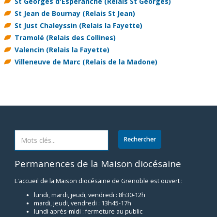
St Georges d'Espéranche
(Relais St Georges)
St Jean de Bournay
(Relais St Jean)
St Just Chaleyssin
(Relais la Fayette)
Tramolé
(Relais des Collines)
Valencin
(Relais la Fayette)
Villeneuve de Marc
(Relais de la Madone)
Permanences de la Maison diocésaine
L'accueil de la Maison diocésaine de Grenoble est ouvert :
lundi, mardi, jeudi, vendredi : 8h30-12h
mardi, jeudi, vendredi : 13h45-17h
lundi après-midi : fermeture au public