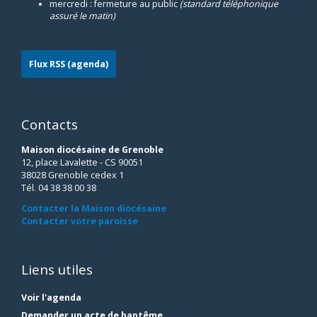
mercredi : fermeture au public
(standard téléphonique
assuré le matin)
Flux RSS (agenda)
Contacts
Maison diocésaine de Grenoble
12, place Lavalette - CS 90051
38028 Grenoble cedex 1
Tél. 04 38 38 00 38
Contacter la Maison diocésaine
Contacter votre paroisse
Liens utiles
Voir l'agenda
Demander un acte de baptême