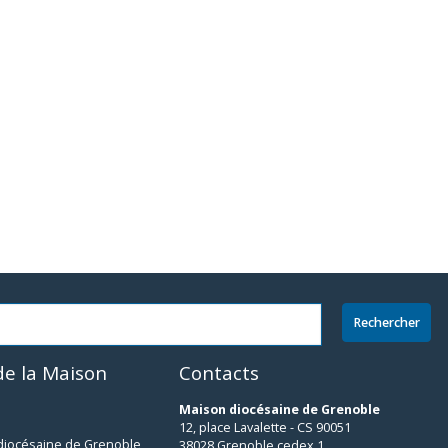
e la Maison
Contacts
Maison diocésaine de Grenoble
12, place Lavalette - CS 90051
 diocésaine de Grenoble
38028 Grenoble cedex 1