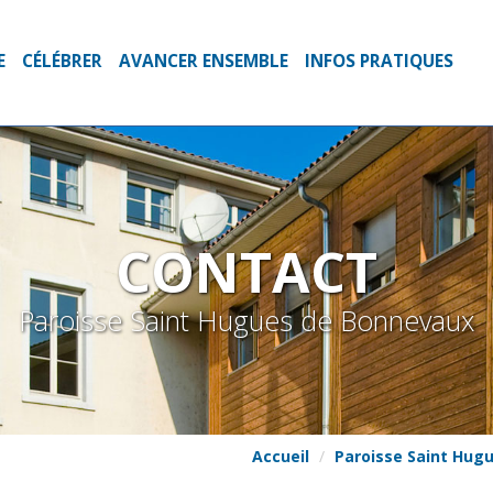
E
CÉLÉBRER
AVANCER ENSEMBLE
INFOS PRATIQUES
CONTACT
Paroisse Saint Hugues de Bonnevaux
Accueil
Paroisse Saint Hug