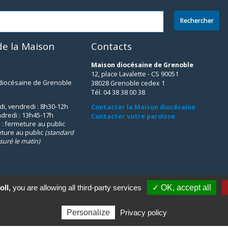
e la Maison
Contacts
Maison diocésaine de Grenoble
12, place Lavalette - CS 90051
 diocésaine de Grenoble
38028 Grenoble cedex 1
Tél. 04 38 38 00 38
udi, vendredi : 8h30-12h
Contacter la Maison diocésaine
ndredi : 13h45-17h
Contacter votre paroisse
 : fermeture au public
eture au public
(standard
suré le matin)
oll,
you are allowing all third-party services
✓ OK, accept all
Personalize
Privacy policy