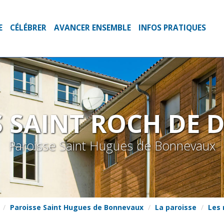
E
CÉLÉBRER
AVANCER ENSEMBLE
INFOS PRATIQUES
S SAINT ROCH DE 
Paroisse Saint Hugues de Bonnevaux
Paroisse Saint Hugues de Bonnevaux
La paroisse
Les 