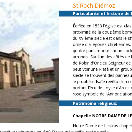
St Roch Diémoz
Particularité et histoire de l
Édifiée en 1533 l'église est cl
proximité de la douzième borne
du XVIème siècle est dans le st
ornée d'allégories chrétiennes.
quatre pans monté sur un socl
arrondis. Sur l'un des côtés de
de Robin d'Oncieu Seigneur de Dié
peut voir une Pietà et un groupe
siècle se trouvent des panneau
le prophète Isaïe revêtu d’un c
portant l’écu de Loyse d’Arces 
rose symbole de l’Annonciation
Patrimoine religieux:
Chapelle NOTRE DAME DE L
Notre Dame de Lestras chapell
eait la voie romaine d'où Strata qui signifie route pavée.