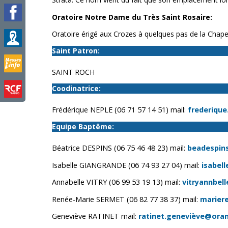
Oratoire Notre Dame du Très Saint Rosaire:
Oratoire érigé aux Crozes à quelques pas de la Chap
Saint Patron:
SAINT ROCH
Coodinatrice:
Frédérique NEPLE (06 71 57 14 51) mail:
frederique
Equipe Baptême:
Béatrice DESPINS (06 75 46 48 23) mail:
beadespin
Isabelle GIANGRANDE (06 74 93 27 04) mail:
isabel
Annabelle VITRY (06 99 53 19 13) mail:
vitryannbel
Renée-Marie SERMET (06 82 77 38 37) mail:
marier
Geneviève RATINET mail:
ratinet.geneviève@oran