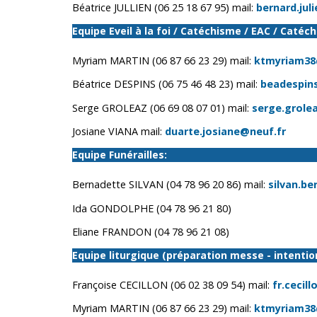
Béatrice JULLIEN (06 25 18 67 95) mail:
bernard.jul
Equipe Eveil à la foi / Catéchisme / EAC / Caté
Myriam MARTIN (06 87 66 23 29) mail:
ktmyriam38
Béatrice DESPINS (06 75 46 48 23) mail:
beadespin
Serge GROLEAZ (06 69 08 07 01) mail:
serge.grole
Josiane VIANA mail:
duarte.josiane@neuf.fr
Equipe Funérailles:
Bernadette SILVAN (04 78 96 20 86) mail:
silvan.b
Ida GONDOLPHE (04 78 96 21 80)
Eliane FRANDON (04 78 96 21 08)
Equipe liturgique (préparation messe - intenti
Françoise CECILLON (06 02 38 09 54) mail:
fr.cecil
Myriam MARTIN (06 87 66 23 29) mail:
ktmyriam38