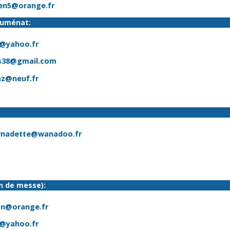
ien5@orange.fr
chuménat:
@yahoo.fr
s38@gmail.com
az@neuf.fr
ernadette@wanadoo.fr
on de messe):
lon@orange.fr
@yahoo.fr