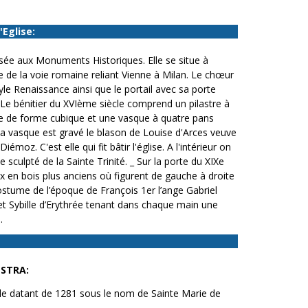
'Eglise:
assée aux Monuments Historiques. Elle se situe à
 de la voie romaine reliant Vienne à Milan. Le chœur
yle Renaissance ainsi que le portail avec sa porte
 Le bénitier du XVIème siècle comprend un pilastre à
e de forme cubique et une vasque à quatre pans
 la vasque est gravé le blason de Louise d'Arces veuve
moz. C'est elle qui fit bâtir l'église. A l'intérieur on
 sculpté de la Sainte Trinité. _ Sur la porte du XIXe
x en bois plus anciens où figurent de gauche à droite
ostume de l’époque de François 1er l’ange Gabriel
et Sybille d’Erythrée tenant dans chaque main une
.
ESTRA:
e datant de 1281 sous le nom de Sainte Marie de