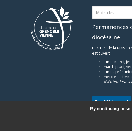
Permanences d
diocésaine
L'accueil de la Maison
est ouvert :
lundi, mardi, je
mardi, jeudi, ve
lundi après-midi
mercredi : ferm
téléphonique as
Flux RSS (agenda)
By continuing to scr