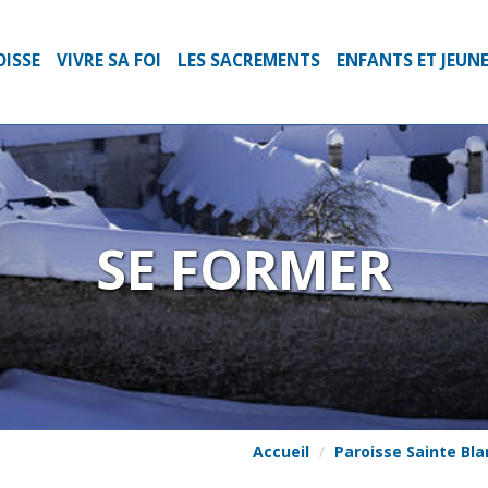
OISSE
VIVRE SA FOI
LES SACREMENTS
ENFANTS ET JEUN
SE FORMER
Accueil
Paroisse Sainte Bl