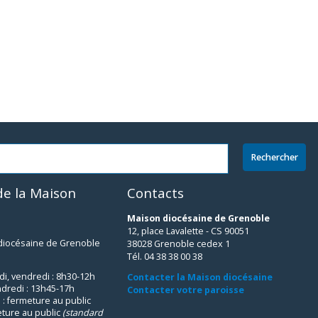
e la Maison
Contacts
Maison diocésaine de Grenoble
12, place Lavalette - CS 90051
 diocésaine de Grenoble
38028 Grenoble cedex 1
Tél. 04 38 38 00 38
udi, vendredi : 8h30-12h
Contacter la Maison diocésaine
ndredi : 13h45-17h
Contacter votre paroisse
 : fermeture au public
eture au public
(standard