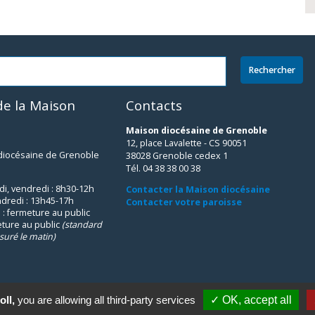
e la Maison
Contacts
Maison diocésaine de Grenoble
12, place Lavalette - CS 90051
 diocésaine de Grenoble
38028 Grenoble cedex 1
Tél. 04 38 38 00 38
udi, vendredi : 8h30-12h
Contacter la Maison diocésaine
ndredi : 13h45-17h
Contacter votre paroisse
 : fermeture au public
eture au public
(standard
suré le matin)
oll,
you are allowing all third-party services
✓ OK, accept all