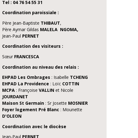
Tel : 04 76 54 55 31
Coordination paroissiale :
Père Jean-Baptiste
THIBAUT
,
Père Aymar Gildas
MALELA NGOMA,
Jean-Paul
PERNET
Coordination des visiteurs :
Sœur
FRANCESCA
Coordination au niveau des relais :
EHPAD
Les Ombrages
: Isabelle
TCHENG
EHPAD La Providence
: Loïc
COTTIN
MCPA
: Françoise
VALLIN
et Nicole
JOURDANET
Maison St Germain
: Sr Josette
MOSNIER
Foyer logement Pré Blanc
: Mounette
D'OLEON
Coordination avec le diocèse
Jean-Paul
PERNET