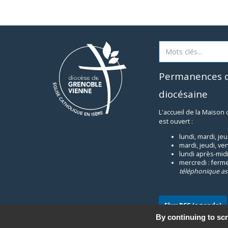
Permanences d
diocésaine
L'accueil de la Maison
est ouvert :
lundi, mardi, je
mardi, jeudi, ve
lundi après-midi
mercredi : ferm
téléphonique as
Flux RSS (agenda)
By continuing to scr