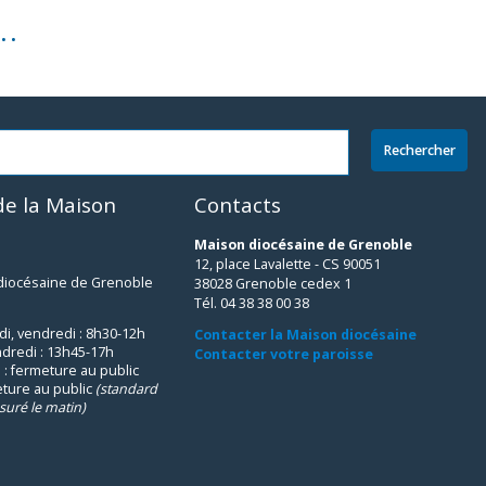
..
e la Maison
Contacts
Maison diocésaine de Grenoble
12, place Lavalette - CS 90051
 diocésaine de Grenoble
38028 Grenoble cedex 1
Tél. 04 38 38 00 38
udi, vendredi : 8h30-12h
Contacter la Maison diocésaine
ndredi : 13h45-17h
Contacter votre paroisse
 : fermeture au public
eture au public
(standard
suré le matin)