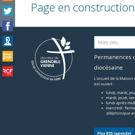
Page en construction
Permanences d
diocésaine
L'accueil de la Maison
est ouvert :
lundi, mardi, je
mardi, jeudi, ve
lundi après-midi
mercredi : ferm
téléphonique as
Flux RSS (agenda)