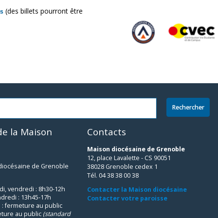
(des billets pourront être
as
e la Maison
Contacts
Maison diocésaine de Grenoble
12, place Lavalette - CS 90051
 diocésaine de Grenoble
38028 Grenoble cedex 1
Tél. 04 38 38 00 38
udi, vendredi : 8h30-12h
Contacter la Maison diocésaine
ndredi : 13h45-17h
Contacter votre paroisse
 : fermeture au public
eture au public
(standard