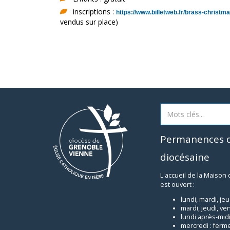
inscriptions :
https://www.billetweb.fr/brass-christm
vendus sur place)
Permanences d
diocésaine
L'accueil de la Maison
est ouvert :
lundi, mardi, je
mardi, jeudi, ve
lundi après-midi
mercredi : ferm