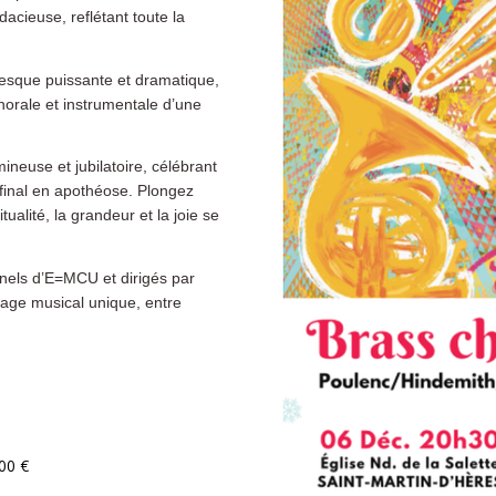
acieuse, reflétant toute la
esque puissante et dramatique,
horale et instrumentale d’une
ineuse et jubilatoire, célébrant
 final en apothéose. Plongez
ualité, la grandeur et la joie se
nels d’E=MCU et dirigés par
yage musical unique, entre
00 €