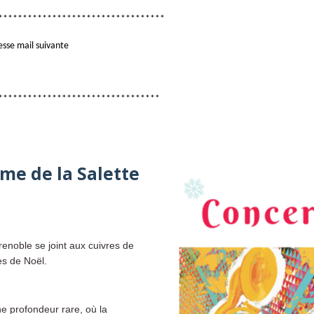
**********************************
esse mail suivante
*********************************
me de la Salette
renoble se joint aux cuivres de
es de Noël.
 profondeur rare, où la