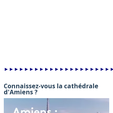
►►►►►►►►►►►►►►►►►►►►►
Connaissez-vous la cathédrale
d'Amiens ?
Video
Player