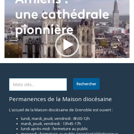
Permanences de la Maison diocésaine
00:00
03:27
L'accueil de la Maison diocésaine de Grenoble est ouvert :
lundi, mardi, jeudi, vendredi : 8h30-12h
mardi, jeudi, vendredi : 13h45-17h
lundi après-midi : fermeture au public
mercredi : fermeture au public
(standard téléphonique