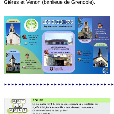
Gières et Venon (
banlieue de Grenoble).
►►►►►►►►►►►►►►►►►►►►►►►►►►►►►►