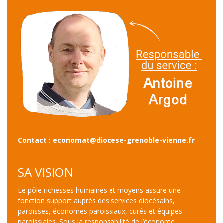
Contact : economat@diocese-grenoble-vienne.fr
SA VISION
Le pôle richesses humaines et moyens assure une
fonction support auprès des services diocésains,
paroisses, économes paroissiaux, curés et équipes
paroissiales. Sous la responsabilité de l’économe