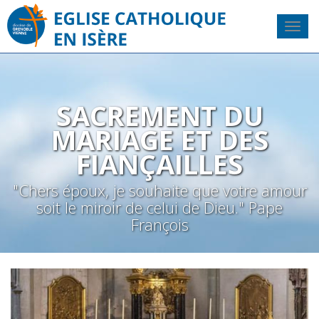
SACREMENT DU
MARIAGE ET DES
FIANÇAILLES
"Chers époux, je souhaite que votre amour
soit le miroir de celui de Dieu." Pape
François