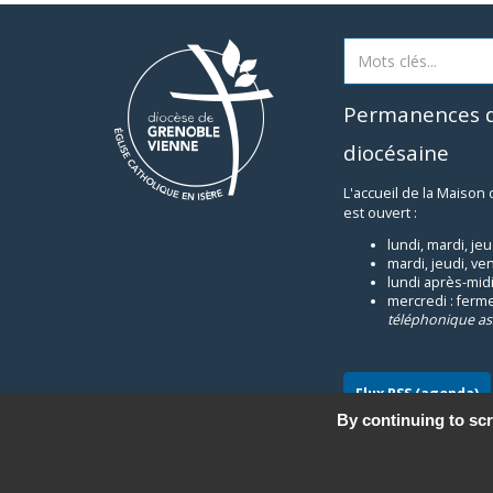
Permanences d
diocésaine
L'accueil de la Maison
est ouvert :
lundi, mardi, je
mardi, jeudi, ve
lundi après-midi
mercredi : ferm
téléphonique as
Flux RSS (agenda)
By continuing to scr