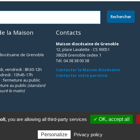
e la Maison
Contacts
Maison diocésaine de Grenoble
12, place Lavalette - CS 90051
 diocésaine de Grenoble
38028 Grenoble cedex 1
Tél. 04 38 38 00 38
udi, vendredi : 8h30-12h
Contacter la Maison diocésaine
ndredi : 13h45-17h
Contacter votre paroisse
 : fermeture au public
eture au public
(standard
suré le matin)
oll,
you are allowing all third-party services
✓ OK, accept all
Personalize
Privacy policy