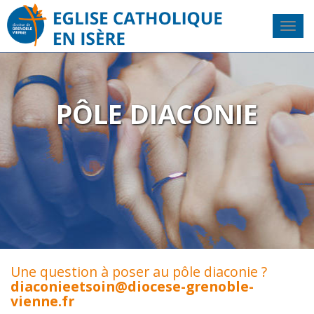
PÔLE DIACONIE
Une question à poser au pôle diaconie ?
diaconieetsoin@diocese-grenoble-
vienne.fr