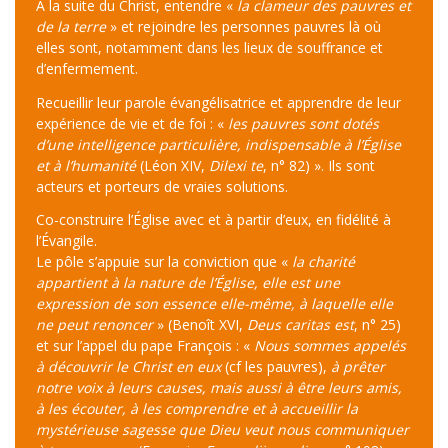
À la suite du Christ, entendre «
la clameur des pauvres et
de la terre
» et rejoindre les personnes pauvres là où
elles sont, notamment dans les lieux de souffrance et
d’enfermement.
Recueillir leur parole évangélisatrice et apprendre de leur
expérience de vie et de foi : «
les pauvres sont dotés
d’une intelligence particulière, indispensable à l’Église
et à l’humanité
(Léon XIV,
Dilexi te
, n° 82) ». Ils sont
acteurs et porteurs de vraies solutions.
Co-construire l’Église avec et à partir d’eux, en fidélité à
l’Évangile.
Le pôle s’appuie sur la conviction que «
la charité
appartient à la nature de l’Église, elle est une
expression de son essence elle-même, à laquelle elle
ne peut renoncer
» (Benoît XVI,
Deus caritas est
, n° 25)
et sur l’appel du pape François : «
Nous sommes appelés
à découvrir le Christ en eux
(cf les pauvres),
à prêter
notre voix à leurs causes, mais aussi à être leurs amis,
à les écouter, à les comprendre et à accueillir la
mystérieuse sagesse que Dieu veut nous communiquer