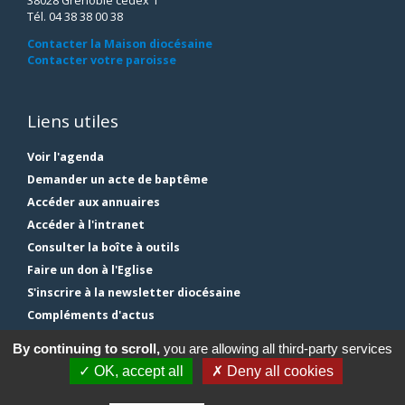
38028 Grenoble cedex 1
Tél. 04 38 38 00 38
Contacter la Maison diocésaine
Contacter votre paroisse
Liens utiles
Voir l'agenda
Demander un acte de baptême
Accéder aux annuaires
Accéder à l'intranet
Consulter la boîte à outils
Faire un don à l'Eglise
S'inscrire à la newsletter diocésaine
Compléments d'actus
Plan du site
By continuing to scroll,
you are allowing all third-party services
Mentions légales
✓ OK, accept all
✗ Deny all cookies
Gestion des cookies