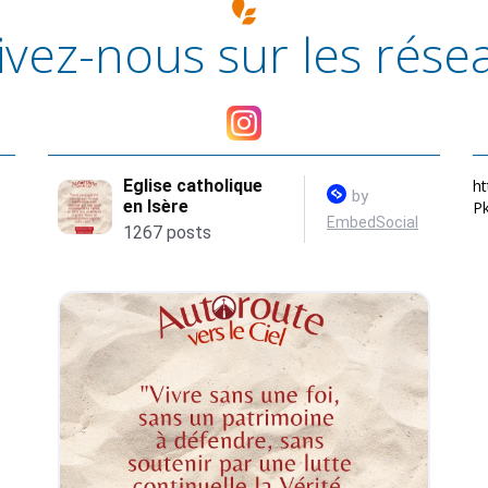
ivez-nous sur les rése
ht
P