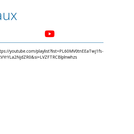
aux
tps://youtube.com/playlist?list=PL60MV0tnEEaTwj1fs-
kVYrYLa2NjdZR0&si=LVZFTRCBlplnwhzs