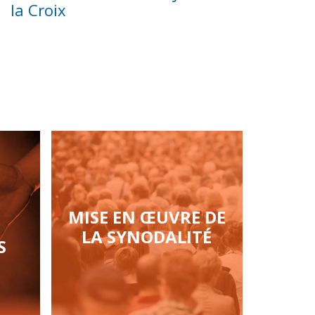
la Croix
MISE EN ŒUVRE DE
LA SYNODALITÉ
S