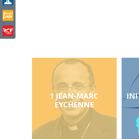
† JEAN-MARC
INI
EYCHENNE