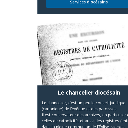
Services diocésains
Le chancelier diocésain
Le chancelier, c’est un peu le conseil juridique
(canonique) de l’évêque et des paroisses.
Il est conservateur des archives, en particulier
celles de catholicité, et aussi des registres (en
dans la pleine communion de l’Église, vierges