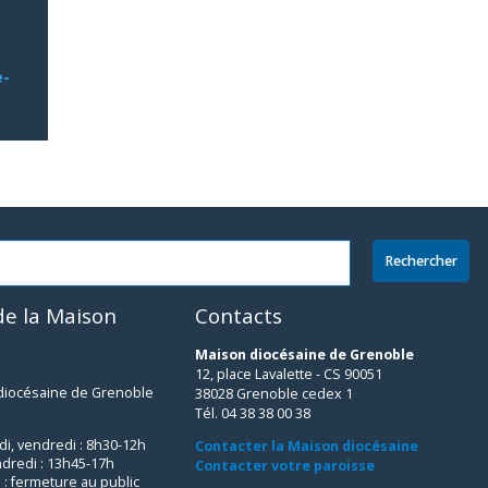
e-
e la Maison
Contacts
Maison diocésaine de Grenoble
12, place Lavalette - CS 90051
 diocésaine de Grenoble
38028 Grenoble cedex 1
Tél. 04 38 38 00 38
udi, vendredi : 8h30-12h
Contacter la Maison diocésaine
ndredi : 13h45-17h
Contacter votre paroisse
 : fermeture au public